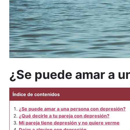
¿Se puede amar a un
Índice de contenidos
¿Se puede amar a una persona con depresión?
¿Qué decirle a tu pareja con depresión?
Mi pareja tiene depresión y no quiere verme
Dejar a alguien con depresión