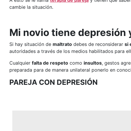
A esto se le llama
terapia de pareja
y tienen que sabe
cambie la situación.
Mi novio tiene depresión 
Si hay situación de
maltrato
debes de reconsiderar
si
autoridades a través de los medios habilitados para e
Cualquier
falta de respeto
como
insultos
, gestos agr
preparada para de manera unilateral ponerlo en conoci
PAREJA CON DEPRESIÓN