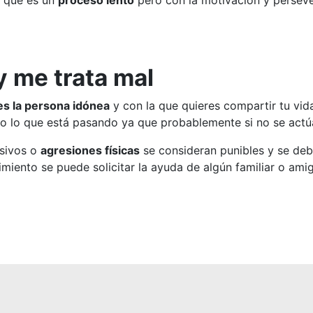
r que es un
proceso lento
pero con la motivación y persev
y me trata mal
 es la persona idónea
y con la que quieres compartir tu vi
llo lo que está pasando ya que probablemente si no se actú
esivos o
agresiones físicas
se consideran punibles y se debe
miento se puede solicitar la ayuda de algún familiar o ami