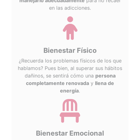
manejarlo adecuadamente
para no recaer
en las adicciones.
fas
fa-
child
Bienestar Físico
¿Recuerda los problemas físicos de los que
hablamos? Pues bien, al superar sus hábitos
dañinos, se sentirá cómo una
persona
completamente renovada
y
llena de
energía
.
fas
fa-
chair
Bienestar Emocional