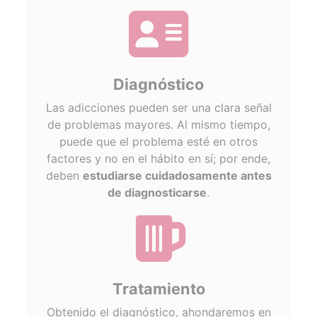
fas
fa-
address-
card
Diagnóstico
Las adicciones pueden ser una clara señal
de problemas mayores. Al mismo tiempo,
puede que el problema esté en otros
factores y no en el hábito en sí; por ende,
deben
estudiarse cuidadosamente antes
de diagnosticarse
.
fas
fa-
beer
Tratamiento
Obtenido el diagnóstico, ahondaremos en