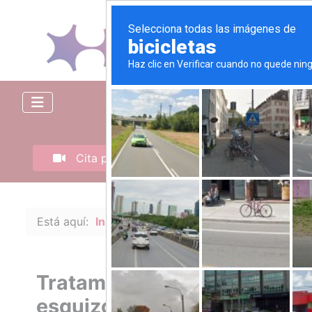
Llámame
Cita presencial o videoconferencia
Está aquí:
Inicio
Terapias
Esquizofrenia
Tratamiento de
esquizofrenia en Las