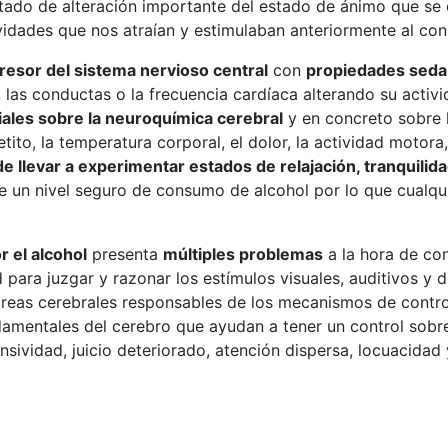
ado de alteración importante del estado de ánimo que se c
tividades que nos atraían y estimulaban anteriormente al co
resor del sistema nervioso central
con
propiedades sedan
 las conductas o la frecuencia cardíaca alterando su activ
ciales sobre la neuroquímica cerebral
y en concreto sobre l
tito, la temperatura corporal, el dolor, la actividad motora
e llevar a experimentar estados de relajación, tranquilida
 un nivel seguro de consumo de alcohol por lo que cualquie
 el alcohol
presenta
múltiples problemas
a la hora de con
 para juzgar y razonar los estímulos visuales, auditivos y d
eas cerebrales responsables de los mecanismos de control
mentales del cerebro que ayudan a tener un control sobre 
ividad, juicio deteriorado, atención dispersa, locuacidad