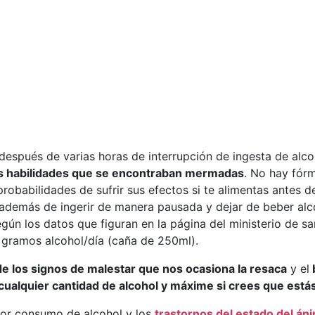
después de varias horas de interrupción de ingesta de alc
s habilidades que se encontraban mermadas
. No hay fórm
obabilidades de sufrir sus efectos si te alimentas antes de
, además de ingerir de manera pausada y dejar de beber alc
egún los datos que figuran en la página del ministerio de 
10 gramos alcohol/día (caña de 250ml).
de los signos de malestar que nos ocasiona la resaca
y el
 cualquier cantidad de alcohol y máxime si crees que es
 por consumo de alcohol y los
trastornos del estado del án