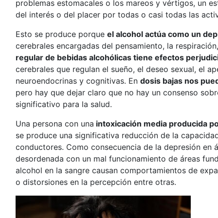
problemas estomacales o los mareos y vértigos, un est
del interés o del placer por todas o casi todas las ac
Esto se produce porque
el alcohol actúa como un dep
cerebrales encargadas del pensamiento, la respiración,
regular de bebidas alcohólicas tiene efectos perjudi
cerebrales que regulan el sueño, el deseo sexual, el ape
neuroendocrinas y cognitivas. En
dosis bajas nos pued
pero hay que dejar claro que no hay un consenso sobre
significativo para la salud.
Una persona con una
intoxicación media producida por
se produce una significativa reducción de la capacidad
conductores. Como consecuencia de la depresión en ár
desordenada con un mal funcionamiento de áreas funda
alcohol en la sangre causan comportamientos de expans
o distorsiones en la percepción entre otras.